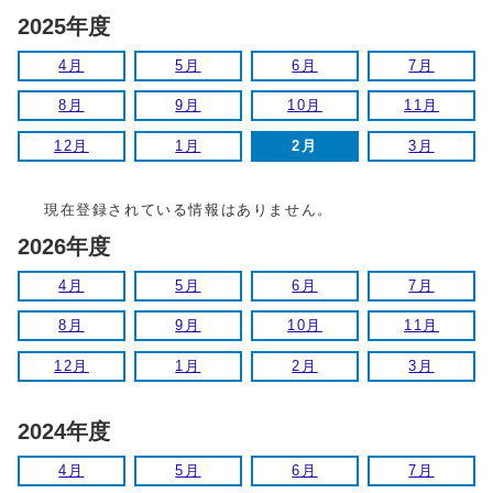
2025年度
4月
5月
6月
7月
8月
9月
10月
11月
12月
1月
2月
3月
現在登録されている情報はありません。
2026年度
4月
5月
6月
7月
8月
9月
10月
11月
12月
1月
2月
3月
2024年度
4月
5月
6月
7月