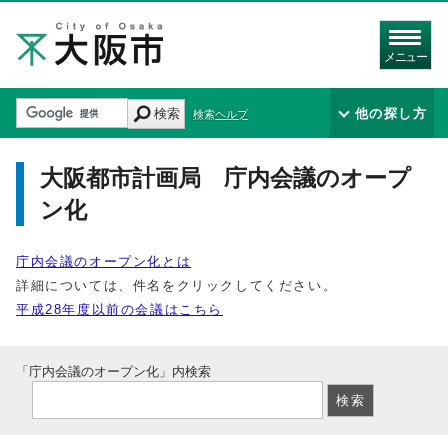
メニュー
検索
他の探し方
検索ヘルプ
大阪都市計画局 庁内会議のオープ
ン化
庁内会議のオープン化とは
詳細については、件名をクリックしてください。
平成28年度以前の会議はこちら
「庁内会議のオープン化」内検索