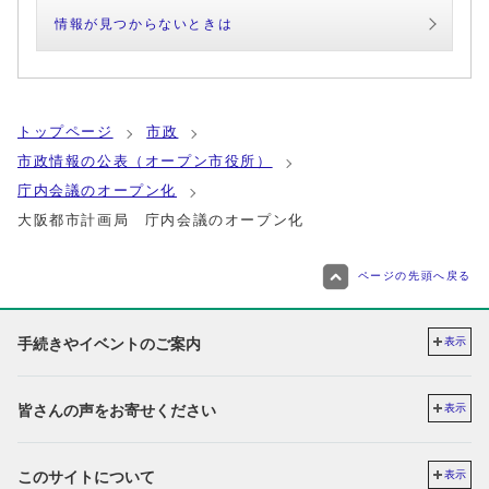
情報が見つからないときは
トップページ
市政
市政情報の公表（オープン市役所）
庁内会議のオープン化
大阪都市計画局 庁内会議のオープン化
ページの先頭へ戻る
手続きやイベントのご案内
表示
皆さんの声をお寄せください
表示
このサイトについて
表示