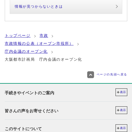
情報が見つからないときは
トップページ
市政
市政情報の公表（オープン市役所）
庁内会議のオープン化
大阪都市計画局 庁内会議のオープン化
ページの先頭へ戻る
手続きやイベントのご案内
表示
皆さんの声をお寄せください
表示
このサイトについて
表示