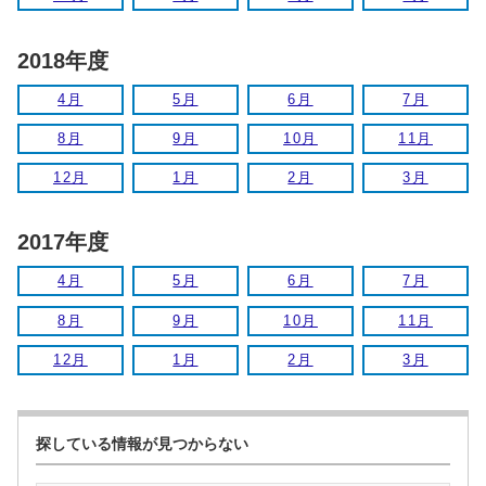
2018年度
4月
5月
6月
7月
8月
9月
10月
11月
12月
1月
2月
3月
2017年度
4月
5月
6月
7月
8月
9月
10月
11月
12月
1月
2月
3月
探している情報が見つからない