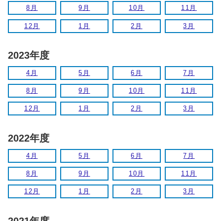
8月
9月
10月
11月
12月
1月
2月
3月
2023年度
4月
5月
6月
7月
8月
9月
10月
11月
12月
1月
2月
3月
2022年度
4月
5月
6月
7月
8月
9月
10月
11月
12月
1月
2月
3月
2021年度