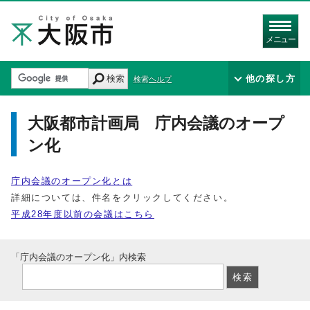
メニュー
検索
他の探し方
検索ヘルプ
大阪都市計画局 庁内会議のオープ
ン化
庁内会議のオープン化とは
詳細については、件名をクリックしてください。
平成28年度以前の会議はこちら
「庁内会議のオープン化」内検索