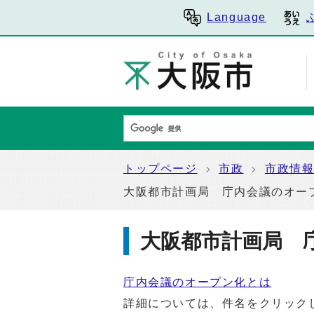
Language
トップページ
市政
市政情
大阪都市計画局 庁内会議のオー
大阪都市計画局 
庁内会議のオープン化とは
詳細については、件名をクリック