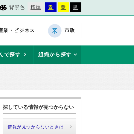
背景色
標準
青
黄
黒
産業・ビジネス
市政
んで探す
組織から探す
探している情報が見つからない
情報が見つからないときは