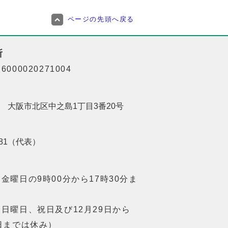
ページの先頭へ戻る
所
000020271004
201 大阪市北区中之島1丁目3番20号
8181（代表）
金曜日の9時00分から17時30分ま
日曜日、祝日及び12月29日から
日までは休み）