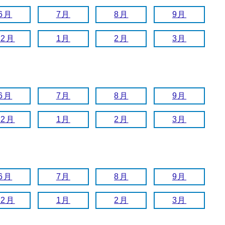
6月
7月
8月
9月
12月
1月
2月
3月
6月
7月
8月
9月
12月
1月
2月
3月
6月
7月
8月
9月
12月
1月
2月
3月