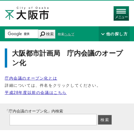
メニュー
検索
他の探し方
検索ヘルプ
大阪都市計画局 庁内会議のオープ
ン化
庁内会議のオープン化とは
詳細については、件名をクリックしてください。
平成28年度以前の会議はこちら
「庁内会議のオープン化」内検索