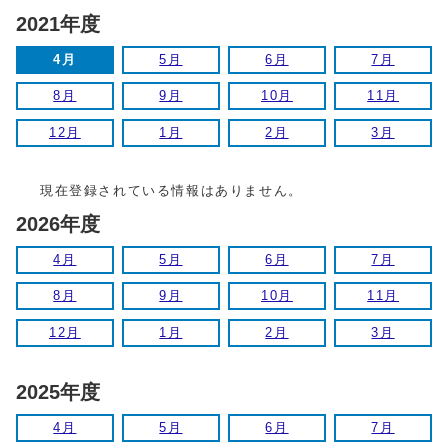
2021年度
4月
5月
6月
7月
8月
9月
10月
11月
12月
1月
2月
3月
現在登録されている情報はありません。
2026年度
4月
5月
6月
7月
8月
9月
10月
11月
12月
1月
2月
3月
2025年度
4月
5月
6月
7月