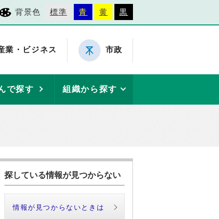
背景色
標準
青
黄
黒
産業・ビジネス
市政
んで探す
組織から探す
探している情報が見つからない
情報が見つからないときは