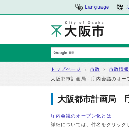
Language
トップページ
市政
市政情
大阪都市計画局 庁内会議のオー
大阪都市計画局 
庁内会議のオープン化とは
詳細については、件名をクリック