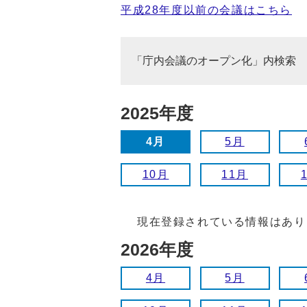
平成28年度以前の会議はこちら
「庁内会議のオープン化」内検索
2025年度
4月
5月
10月
11月
現在登録されている情報はあり
2026年度
4月
5月