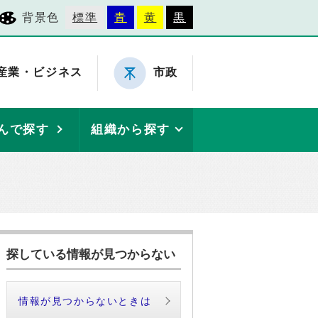
背景色
標準
青
黄
黒
産業・ビジネス
市政
んで探す
組織から探す
探している情報が見つからない
情報が見つからないときは