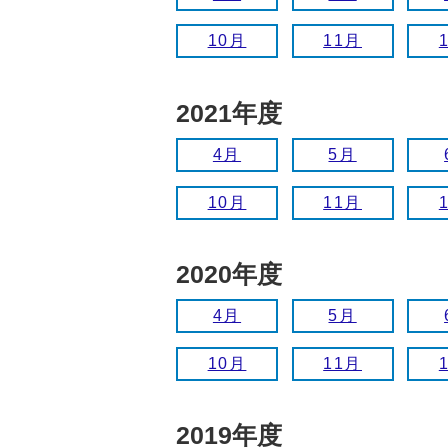
10月
11月
2021年度
4月
5月
10月
11月
2020年度
4月
5月
10月
11月
2019年度