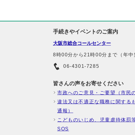
手続きやイベントのご案内
大阪市総合コールセンター
8時00分から21時00分まで（年
06-4301-7285
皆さんの声をお寄せください
市政へのご意見・ご要望（市民
違法又は不適正な職務に関する
通報）
こどものいじめ、児童虐待体罰
SOS