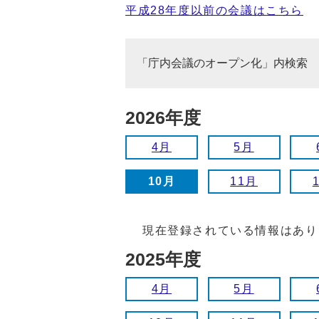
平成28年度以前の会議はこちら
「庁内会議のオープン化」内検索
2026年度
4月
5月
10月
11月
現在登録されている情報はあり
2025年度
4月
5月