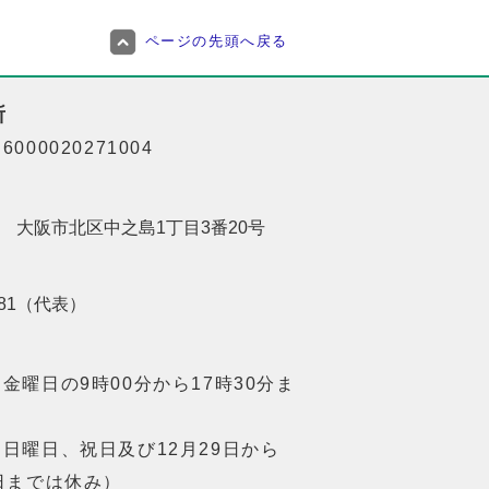
ページの先頭へ戻る
所
000020271004
201 大阪市北区中之島1丁目3番20号
8181（代表）
金曜日の9時00分から17時30分ま
日曜日、祝日及び12月29日から
日までは休み）