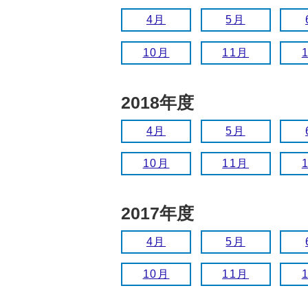
4月
5月
10月
11月
2018年度
4月
5月
10月
11月
2017年度
4月
5月
10月
11月