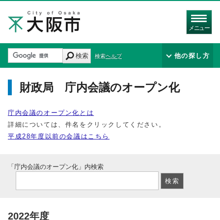
メニュー
検索
他の探し方
検索ヘルプ
財政局 庁内会議のオープン化
庁内会議のオープン化とは
詳細については、件名をクリックしてください。
平成28年度以前の会議はこちら
「庁内会議のオープン化」内検索
2022年度