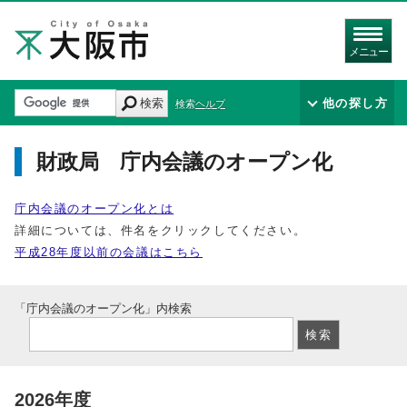
メニュー
検索
他の探し方
検索ヘルプ
財政局 庁内会議のオープン化
庁内会議のオープン化とは
詳細については、件名をクリックしてください。
平成28年度以前の会議はこちら
「庁内会議のオープン化」内検索
2026年度