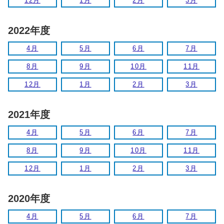
12月
1月
2月
3月
2022年度
4月
5月
6月
7月
8月
9月
10月
11月
12月
1月
2月
3月
2021年度
4月
5月
6月
7月
8月
9月
10月
11月
12月
1月
2月
3月
2020年度
4月
5月
6月
7月