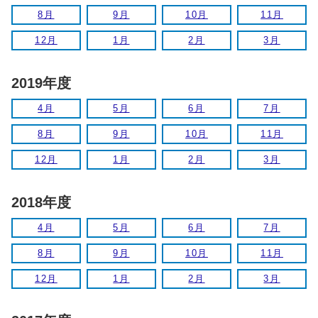
8月
9月
10月
11月
12月
1月
2月
3月
2019年度
4月
5月
6月
7月
8月
9月
10月
11月
12月
1月
2月
3月
2018年度
4月
5月
6月
7月
8月
9月
10月
11月
12月
1月
2月
3月