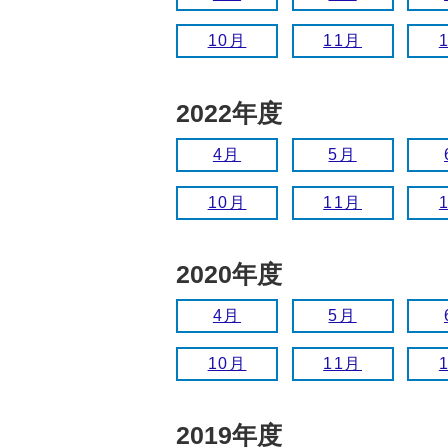
10月
11月
2022年度
4月
5月
10月
11月
2020年度
4月
5月
10月
11月
2019年度