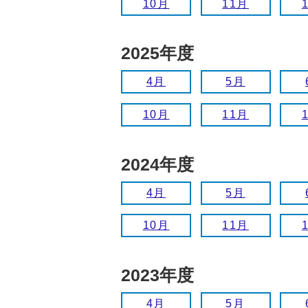
10月
11月
2025年度
4月
5月
10月
11月
2024年度
4月
5月
10月
11月
2023年度
4月
5月