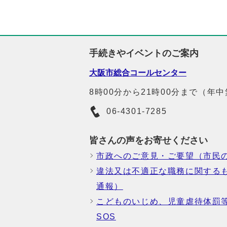
手続きやイベントのご案内
大阪市総合コールセンター
8時00分から21時00分まで（年
06-4301-7285
皆さんの声をお寄せください
市政へのご意見・ご要望（市民
違法又は不適正な職務に関する
通報）
こどものいじめ、児童虐待体罰
SOS