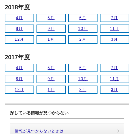
2018年度
4月
5月
6月
7月
8月
9月
10月
11月
12月
1月
2月
3月
2017年度
4月
5月
6月
7月
8月
9月
10月
11月
12月
1月
2月
3月
探している情報が見つからない
情報が見つからないときは