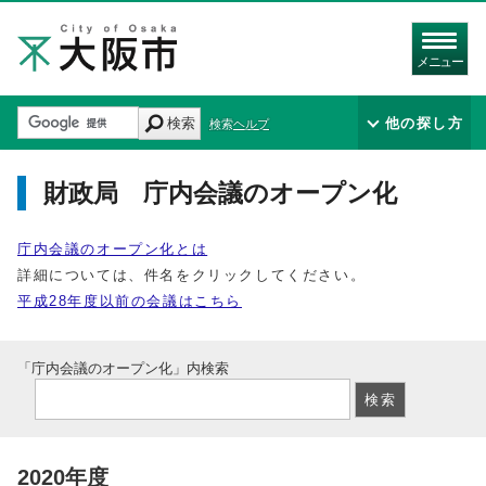
メニュー
検索
他の探し方
検索ヘルプ
財政局 庁内会議のオープン化
庁内会議のオープン化とは
詳細については、件名をクリックしてください。
平成28年度以前の会議はこちら
「庁内会議のオープン化」内検索
2020年度