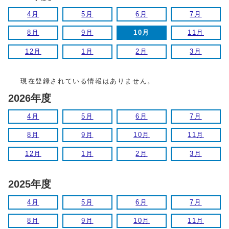
4月
5月
6月
7月
8月
9月
10月
11月
12月
1月
2月
3月
現在登録されている情報はありません。
2026年度
4月
5月
6月
7月
8月
9月
10月
11月
12月
1月
2月
3月
2025年度
4月
5月
6月
7月
8月
9月
10月
11月