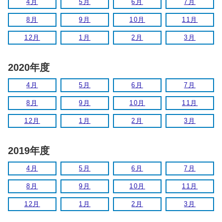
4月
5月
6月
7月
8月
9月
10月
11月
12月
1月
2月
3月
2020年度
4月
5月
6月
7月
8月
9月
10月
11月
12月
1月
2月
3月
2019年度
4月
5月
6月
7月
8月
9月
10月
11月
12月
1月
2月
3月