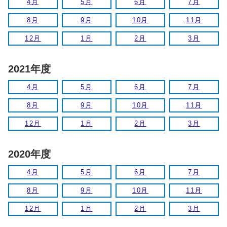
4月
5月
6月
7月
8月
9月
10月
11月
12月
1月
2月
3月
2021年度
4月
5月
6月
7月
8月
9月
10月
11月
12月
1月
2月
3月
2020年度
4月
5月
6月
7月
8月
9月
10月
11月
12月
1月
2月
3月