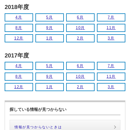
2018年度
4月
5月
6月
7月
8月
9月
10月
11月
12月
1月
2月
3月
2017年度
4月
5月
6月
7月
8月
9月
10月
11月
12月
1月
2月
3月
探している情報が見つからない
情報が見つからないときは