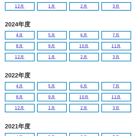
12月
1月
2月
3月
2024年度
4月
5月
6月
7月
8月
9月
10月
11月
12月
1月
2月
3月
2022年度
4月
5月
6月
7月
8月
9月
10月
11月
12月
1月
2月
3月
2021年度