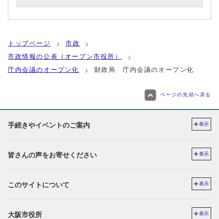
トップページ
市政
市政情報の公表（オープン市役所）
庁内会議のオープン化
財政局 庁内会議のオープン化
ページの先頭へ戻る
手続きやイベントのご案内
表示
皆さんの声をお寄せください
表示
このサイトについて
表示
大阪市役所
表示