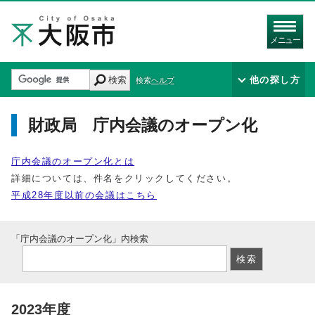
メニュー
検索
他の探し方
検索ヘルプ
財政局 庁内会議のオープン化
庁内会議のオープン化とは
詳細については、件名をクリックしてください。
平成28年度以前の会議はこちら
「庁内会議のオープン化」内検索
2023年度