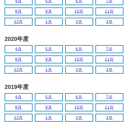
4月
5月
6月
7月
8月
9月
10月
11月
12月
1月
2月
3月
2020年度
4月
5月
6月
7月
8月
9月
10月
11月
12月
1月
2月
3月
2019年度
4月
5月
6月
7月
8月
9月
10月
11月
12月
1月
2月
3月