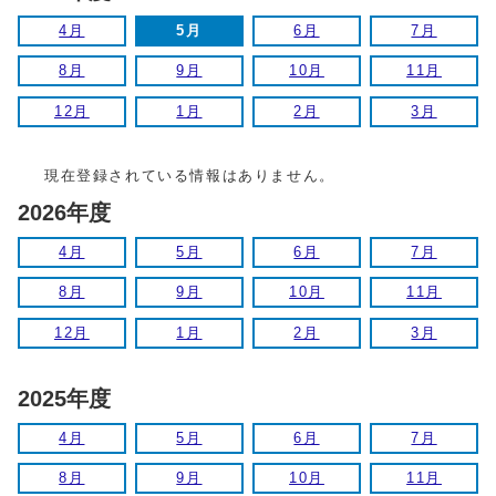
4月
5月
6月
7月
8月
9月
10月
11月
12月
1月
2月
3月
現在登録されている情報はありません。
2026年度
4月
5月
6月
7月
8月
9月
10月
11月
12月
1月
2月
3月
2025年度
4月
5月
6月
7月
8月
9月
10月
11月