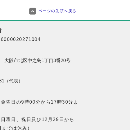
ページの先頭へ戻る
所
000020271004
201 大阪市北区中之島1丁目3番20号
8181（代表）
金曜日の9時00分から17時30分ま
日曜日、祝日及び12月29日から
日までは休み）