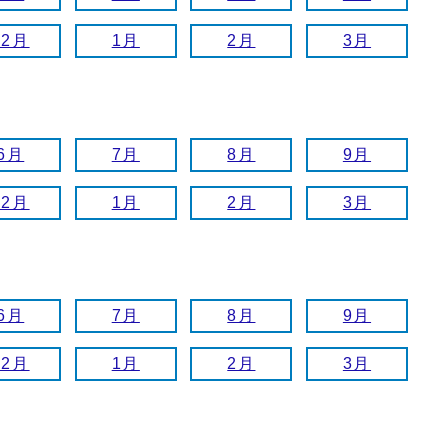
12月
1月
2月
3月
6月
7月
8月
9月
12月
1月
2月
3月
6月
7月
8月
9月
12月
1月
2月
3月