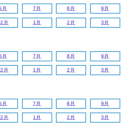
6月
7月
8月
9月
12月
1月
2月
3月
6月
7月
8月
9月
12月
1月
2月
3月
6月
7月
8月
9月
12月
1月
2月
3月