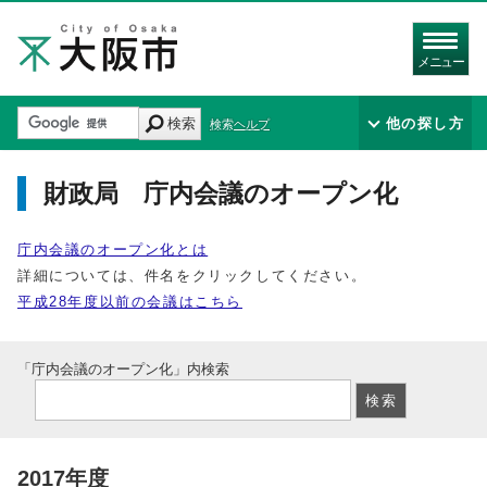
メニュー
検索
他の探し方
検索ヘルプ
財政局 庁内会議のオープン化
庁内会議のオープン化とは
詳細については、件名をクリックしてください。
平成28年度以前の会議はこちら
「庁内会議のオープン化」内検索
2017年度