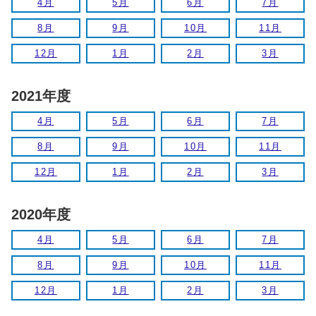
4月
5月
6月
7月
8月
9月
10月
11月
12月
1月
2月
3月
2021年度
4月
5月
6月
7月
8月
9月
10月
11月
12月
1月
2月
3月
2020年度
4月
5月
6月
7月
8月
9月
10月
11月
12月
1月
2月
3月