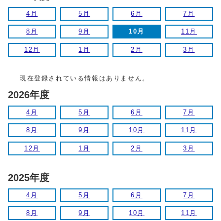
4月
5月
6月
7月
8月
9月
10月
11月
12月
1月
2月
3月
現在登録されている情報はありません。
2026年度
4月
5月
6月
7月
8月
9月
10月
11月
12月
1月
2月
3月
2025年度
4月
5月
6月
7月
8月
9月
10月
11月