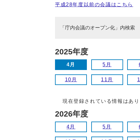
平成28年度以前の会議はこちら
「庁内会議のオープン化」内検索
2025年度
4月
5月
10月
11月
現在登録されている情報はあり
2026年度
4月
5月