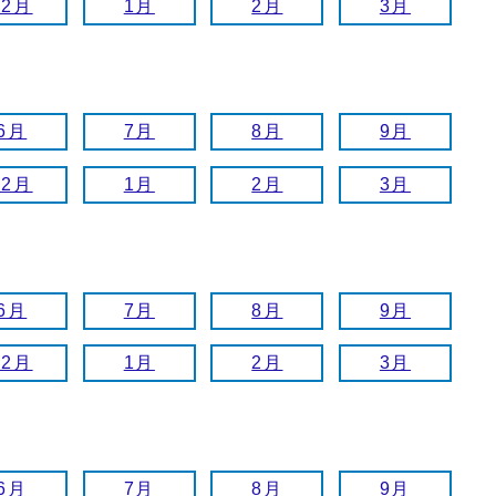
12月
1月
2月
3月
6月
7月
8月
9月
12月
1月
2月
3月
6月
7月
8月
9月
12月
1月
2月
3月
6月
7月
8月
9月