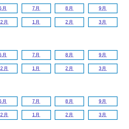
6月
7月
8月
9月
12月
1月
2月
3月
6月
7月
8月
9月
12月
1月
2月
3月
6月
7月
8月
9月
12月
1月
2月
3月