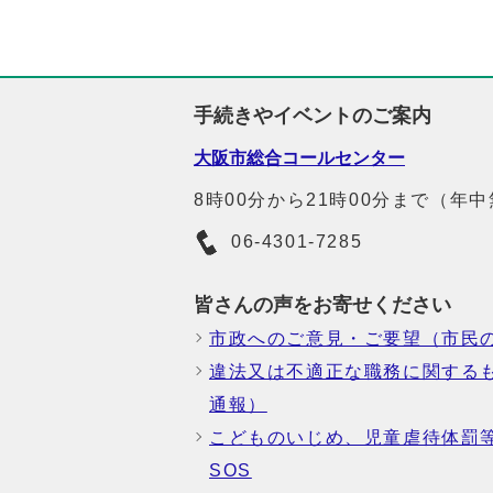
手続きやイベントのご案内
大阪市総合コールセンター
8時00分から21時00分まで（年
06-4301-7285
皆さんの声をお寄せください
市政へのご意見・ご要望（市民
違法又は不適正な職務に関する
通報）
こどものいじめ、児童虐待体罰
SOS