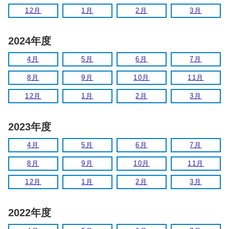
12月
1月
2月
3月
2024年度
4月
5月
6月
7月
8月
9月
10月
11月
12月
1月
2月
3月
2023年度
4月
5月
6月
7月
8月
9月
10月
11月
12月
1月
2月
3月
2022年度