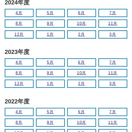
2024年度
4月
5月
6月
7月
8月
9月
10月
11月
12月
1月
2月
3月
2023年度
4月
5月
6月
7月
8月
9月
10月
11月
12月
1月
2月
3月
2022年度
4月
5月
6月
7月
8月
9月
10月
11月