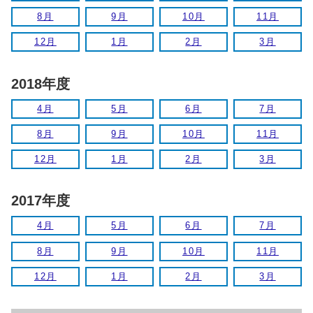
8月
9月
10月
11月
12月
1月
2月
3月
2018年度
4月
5月
6月
7月
8月
9月
10月
11月
12月
1月
2月
3月
2017年度
4月
5月
6月
7月
8月
9月
10月
11月
12月
1月
2月
3月