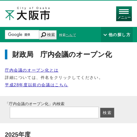
メニュー
検索
他の探し方
検索ヘルプ
財政局 庁内会議のオープン化
庁内会議のオープン化とは
詳細については、件名をクリックしてください。
平成28年度以前の会議はこちら
「庁内会議のオープン化」内検索
2025年度