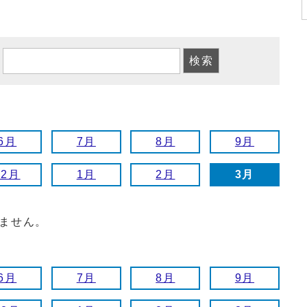
6月
7月
8月
9月
12月
1月
2月
3月
ません。
6月
7月
8月
9月