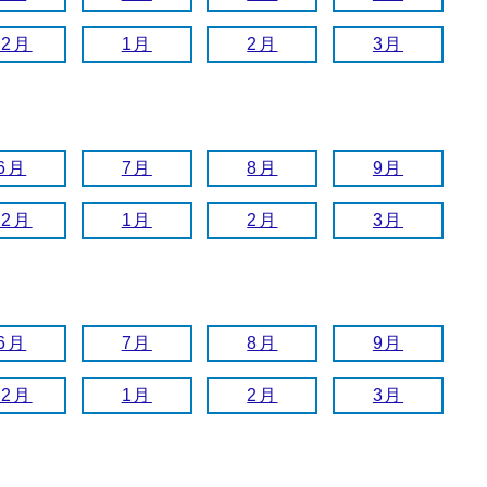
12月
1月
2月
3月
6月
7月
8月
9月
12月
1月
2月
3月
6月
7月
8月
9月
12月
1月
2月
3月