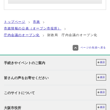
トップページ
市政
市政情報の公表（オープン市役所）
庁内会議のオープン化
財政局 庁内会議のオープン化
ページの先頭へ戻る
手続きやイベントのご案内
表示
皆さんの声をお寄せください
表示
このサイトについて
表示
大阪市役所
表示