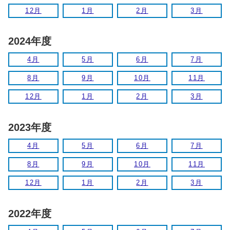
12月
1月
2月
3月
2024年度
4月
5月
6月
7月
8月
9月
10月
11月
12月
1月
2月
3月
2023年度
4月
5月
6月
7月
8月
9月
10月
11月
12月
1月
2月
3月
2022年度