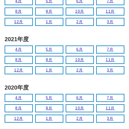
4月
5月
6月
7月
8月
9月
10月
11月
12月
1月
2月
3月
2021年度
4月
5月
6月
7月
8月
9月
10月
11月
12月
1月
2月
3月
2020年度
4月
5月
6月
7月
8月
9月
10月
11月
12月
1月
2月
3月