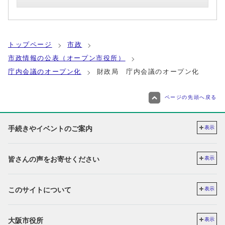
トップページ
市政
市政情報の公表（オープン市役所）
庁内会議のオープン化
財政局 庁内会議のオープン化
ページの先頭へ戻る
手続きやイベントのご案内
表示
皆さんの声をお寄せください
表示
このサイトについて
表示
大阪市役所
表示