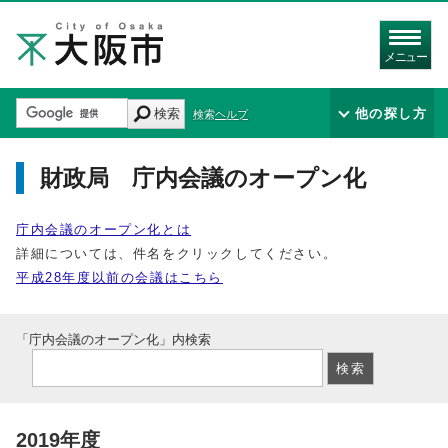
メニュー
検索
他の探し方
検索ヘルプ
財政局 庁内会議のオープン化
庁内会議のオープン化とは
詳細については、件名をクリックしてください。
平成28年度以前の会議はこちら
「庁内会議のオープン化」内検索
2019年度