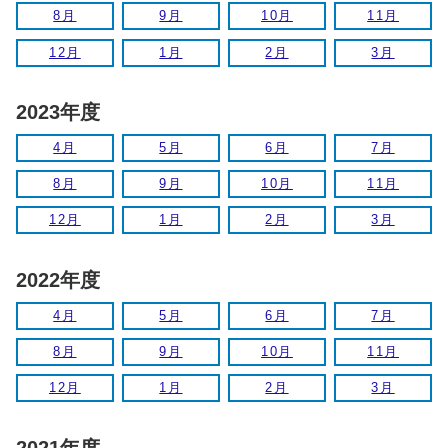
8月
9月
10月
11月
12月
1月
2月
3月
2023年度
4月
5月
6月
7月
8月
9月
10月
11月
12月
1月
2月
3月
2022年度
4月
5月
6月
7月
8月
9月
10月
11月
12月
1月
2月
3月
2021年度