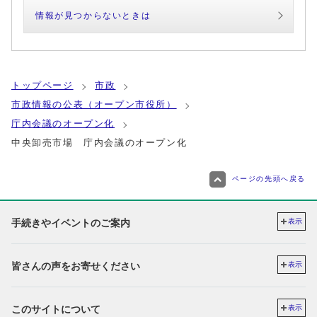
情報が見つからないときは
トップページ
市政
市政情報の公表（オープン市役所）
庁内会議のオープン化
中央卸売市場 庁内会議のオープン化
ページの先頭へ戻る
手続きやイベントのご案内
表示
皆さんの声をお寄せください
表示
このサイトについて
表示