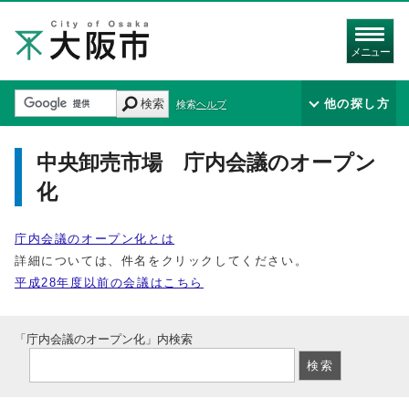
メニュー
検索
他の探し方
検索ヘルプ
中央卸売市場 庁内会議のオープン
化
庁内会議のオープン化とは
詳細については、件名をクリックしてください。
平成28年度以前の会議はこちら
「庁内会議のオープン化」内検索