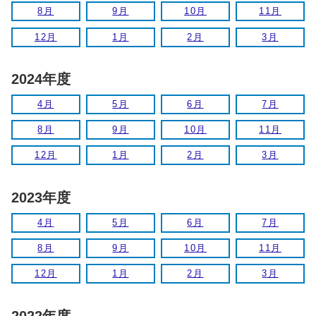
8月
9月
10月
11月
12月
1月
2月
3月
2024年度
4月
5月
6月
7月
8月
9月
10月
11月
12月
1月
2月
3月
2023年度
4月
5月
6月
7月
8月
9月
10月
11月
12月
1月
2月
3月
2022年度