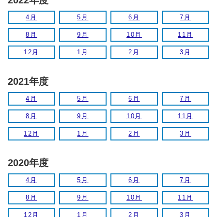
4月
5月
6月
7月
8月
9月
10月
11月
12月
1月
2月
3月
2021年度
4月
5月
6月
7月
8月
9月
10月
11月
12月
1月
2月
3月
2020年度
4月
5月
6月
7月
8月
9月
10月
11月
12月
1月
2月
3月