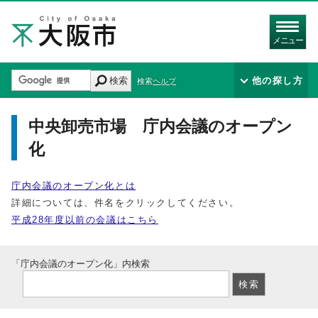
メニュー
検索
他の探し方
検索ヘルプ
中央卸売市場 庁内会議のオープン
化
庁内会議のオープン化とは
詳細については、件名をクリックしてください。
平成28年度以前の会議はこちら
「庁内会議のオープン化」内検索