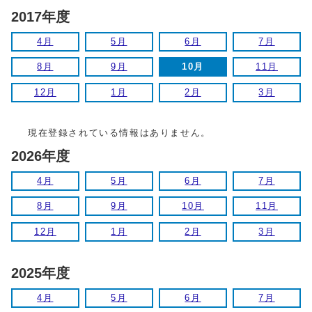
2017年度
4月
5月
6月
7月
8月
9月
10月
11月
12月
1月
2月
3月
現在登録されている情報はありません。
2026年度
4月
5月
6月
7月
8月
9月
10月
11月
12月
1月
2月
3月
2025年度
4月
5月
6月
7月