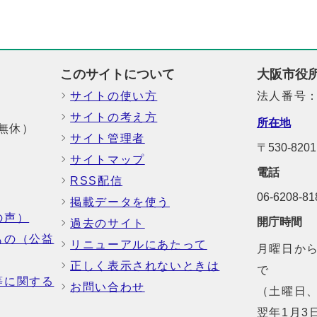
このサイトについて
大阪市役
サイトの使い方
法人番号：6
サイトの考え方
所在地
中無休）
サイト管理者
〒530-8
サイトマップ
電話
RSS配信
06-6208-
掲載データを使う
の声）
開庁時間
過去のサイト
もの（公益
リニューアルにあたって
月曜日から
正しく表示されないときは
で
等に関する
お問い合わせ
（土曜日、
翌年1月3