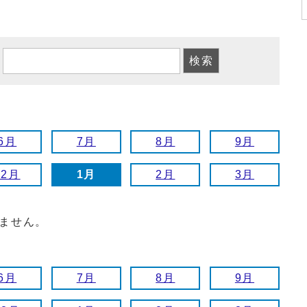
6月
7月
8月
9月
12月
1月
2月
3月
ません。
6月
7月
8月
9月