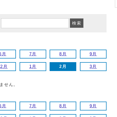
6月
7月
8月
9月
12月
1月
2月
3月
ません。
6月
7月
8月
9月