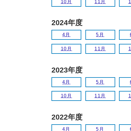
10月
11月
2024年度
4月
5月
10月
11月
2023年度
4月
5月
10月
11月
2022年度
4月
5月