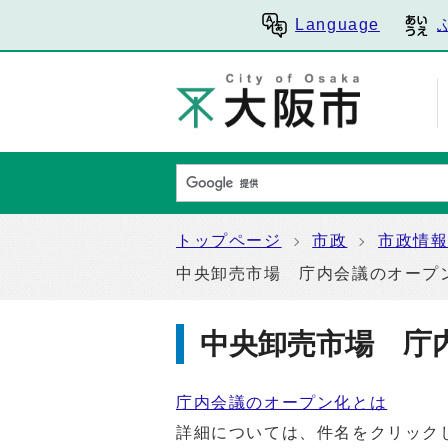
Language
トップページ
市政
市政情
中央卸売市場 庁内会議のオープ
中央卸売市場 庁
庁内会議のオープン化とは
詳細については、件名をクリック