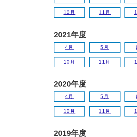
10月
11月
2021年度
4月
5月
10月
11月
2020年度
4月
5月
10月
11月
2019年度