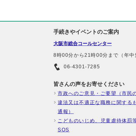
手続きやイベントのご案内
大阪市総合コールセンター
8時00分から21時00分まで（年
06-4301-7285
皆さんの声をお寄せください
市政へのご意見・ご要望（市民
違法又は不適正な職務に関する
通報）
こどものいじめ、児童虐待体罰
SOS