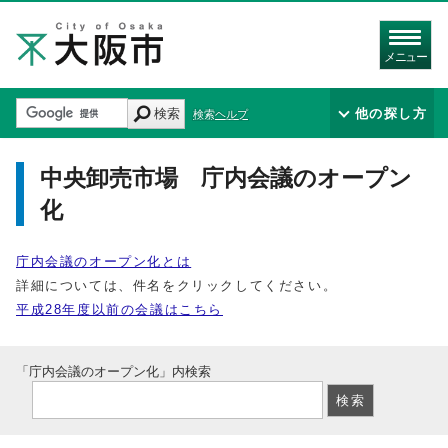
メニュー
検索
他の探し方
検索ヘルプ
中央卸売市場 庁内会議のオープン
化
庁内会議のオープン化とは
詳細については、件名をクリックしてください。
平成28年度以前の会議はこちら
「庁内会議のオープン化」内検索