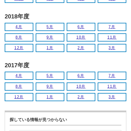
2018年度
4月
5月
6月
7月
8月
9月
10月
11月
12月
1月
2月
3月
2017年度
4月
5月
6月
7月
8月
9月
10月
11月
12月
1月
2月
3月
探している情報が見つからない