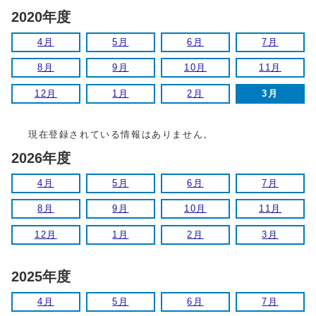
2020年度
4月
5月
6月
7月
8月
9月
10月
11月
12月
1月
2月
3月
現在登録されている情報はありません。
2026年度
4月
5月
6月
7月
8月
9月
10月
11月
12月
1月
2月
3月
2025年度
4月
5月
6月
7月