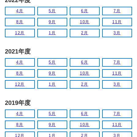
4月
5月
6月
7月
8月
9月
10月
11月
12月
1月
2月
3月
2021年度
4月
5月
6月
7月
8月
9月
10月
11月
12月
1月
2月
3月
2019年度
4月
5月
6月
7月
8月
9月
10月
11月
12月
1月
2月
3月