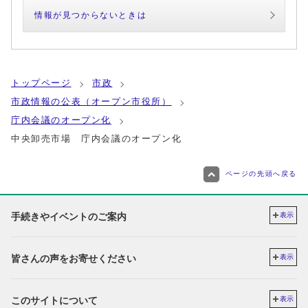
情報が見つからないときは
トップページ
市政
市政情報の公表（オープン市役所）
庁内会議のオープン化
中央卸売市場 庁内会議のオープン化
ページの先頭へ戻る
手続きやイベントのご案内
表示
皆さんの声をお寄せください
表示
このサイトについて
表示