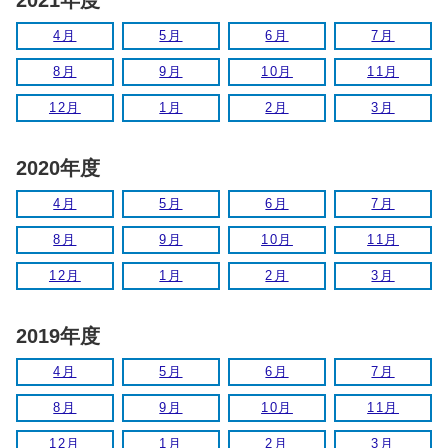
4月
5月
6月
7月
8月
9月
10月
11月
12月
1月
2月
3月
2020年度
4月
5月
6月
7月
8月
9月
10月
11月
12月
1月
2月
3月
2019年度
4月
5月
6月
7月
8月
9月
10月
11月
12月
1月
2月
3月