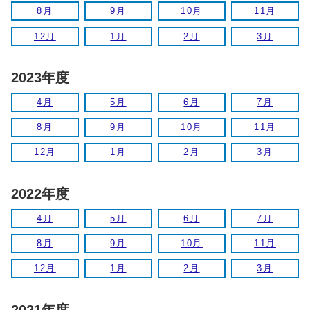
8月
9月
10月
11月
12月
1月
2月
3月
2023年度
4月
5月
6月
7月
8月
9月
10月
11月
12月
1月
2月
3月
2022年度
4月
5月
6月
7月
8月
9月
10月
11月
12月
1月
2月
3月
2021年度