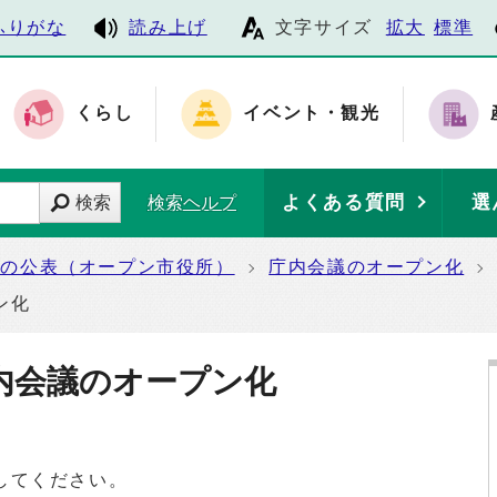
ふりがな
読み上げ
文字サイズ
拡大
標準
くらし
イベント・観光
よくある質問
選
検索
検索ヘルプ
報の公表（オープン市役所）
庁内会議のオープン化
ン化
内会議のオープン化
してください。