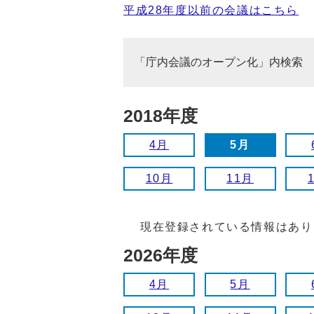
平成28年度以前の会議はこちら
「庁内会議のオープン化」内検索
2018年度
4月
5月
10月
11月
現在登録されている情報はあり
2026年度
4月
5月