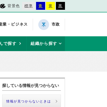
背景色
標準
青
黄
黒
産業・ビジネス
市政
んで探す
組織から探す
探している情報が見つからない
情報が見つからないときは