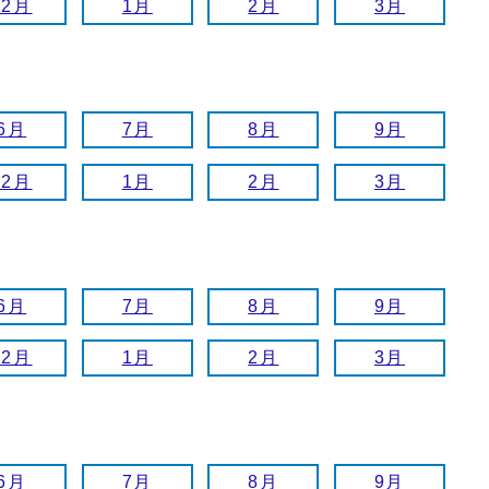
12月
1月
2月
3月
6月
7月
8月
9月
12月
1月
2月
3月
6月
7月
8月
9月
12月
1月
2月
3月
6月
7月
8月
9月