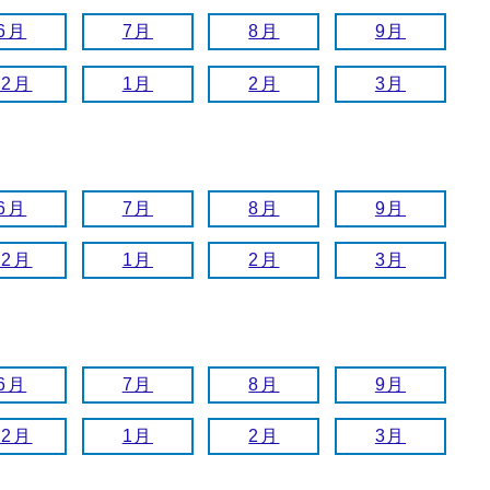
6月
7月
8月
9月
12月
1月
2月
3月
6月
7月
8月
9月
12月
1月
2月
3月
6月
7月
8月
9月
12月
1月
2月
3月