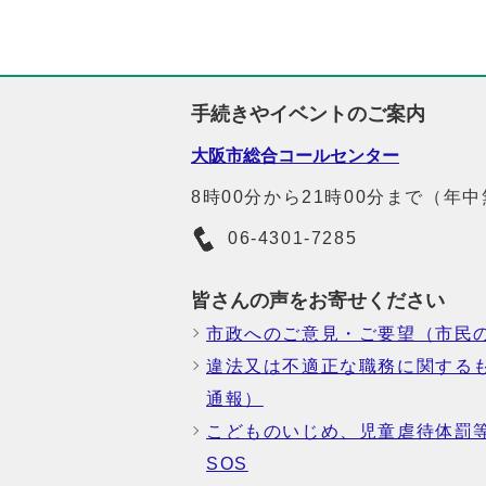
手続きやイベントのご案内
大阪市総合コールセンター
8時00分から21時00分まで（年
06-4301-7285
皆さんの声をお寄せください
市政へのご意見・ご要望（市民
違法又は不適正な職務に関する
通報）
こどものいじめ、児童虐待体罰
SOS