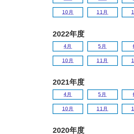
10月
11月
2022年度
4月
5月
10月
11月
2021年度
4月
5月
10月
11月
2020年度