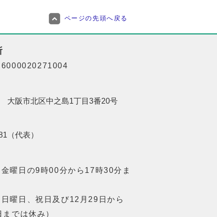
ページの先頭へ戻る
所
000020271004
201 大阪市北区中之島1丁目3番20号
8181（代表）
金曜日の9時00分から17時30分ま
日曜日、祝日及び12月29日から
日までは休み）