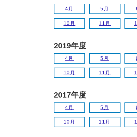
4月
5月
10月
11月
2019年度
4月
5月
10月
11月
2017年度
4月
5月
10月
11月