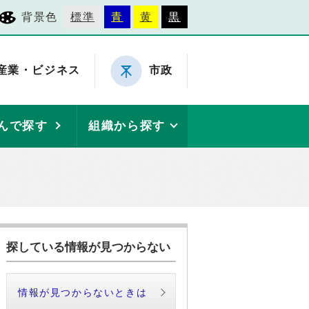
背景色
標準
青
黄
黒
産業・ビジネス
市政
んで探す
組織から探す
探している情報が見つからない
情報が見つからないときは