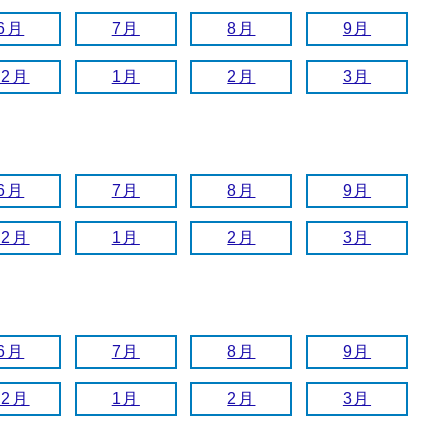
6月
7月
8月
9月
12月
1月
2月
3月
6月
7月
8月
9月
12月
1月
2月
3月
6月
7月
8月
9月
12月
1月
2月
3月