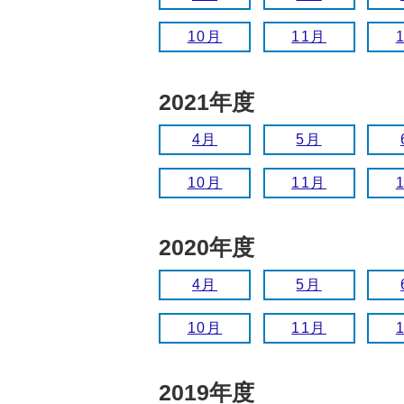
10月
11月
2021年度
4月
5月
10月
11月
2020年度
4月
5月
10月
11月
2019年度