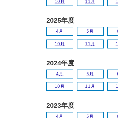
10月
11月
2025年度
4月
5月
10月
11月
2024年度
4月
5月
10月
11月
2023年度
4月
5月