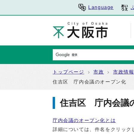
Language
トップページ
市政
市政情
住吉区 庁内会議のオープン化
住吉区 庁内会議
庁内会議のオープン化とは
詳細については、件名をクリック