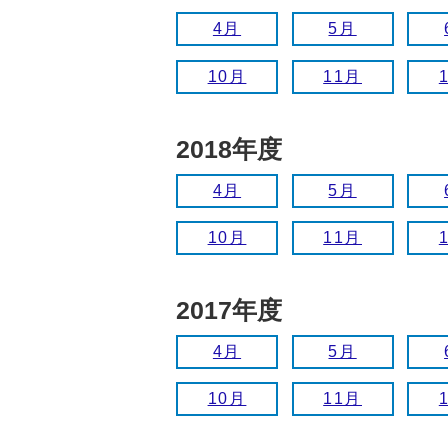
4月
5月
10月
11月
2018年度
4月
5月
10月
11月
2017年度
4月
5月
10月
11月