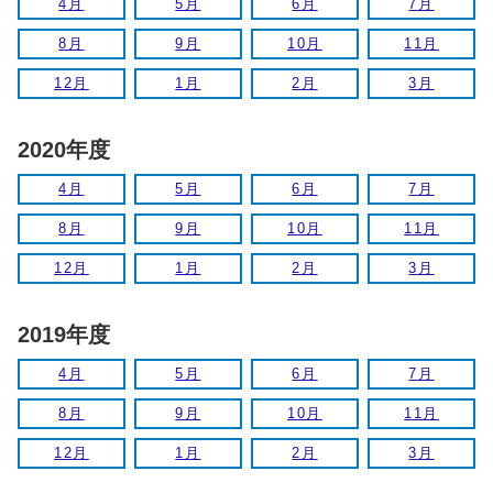
4月
5月
6月
7月
8月
9月
10月
11月
12月
1月
2月
3月
2020年度
4月
5月
6月
7月
8月
9月
10月
11月
12月
1月
2月
3月
2019年度
4月
5月
6月
7月
8月
9月
10月
11月
12月
1月
2月
3月