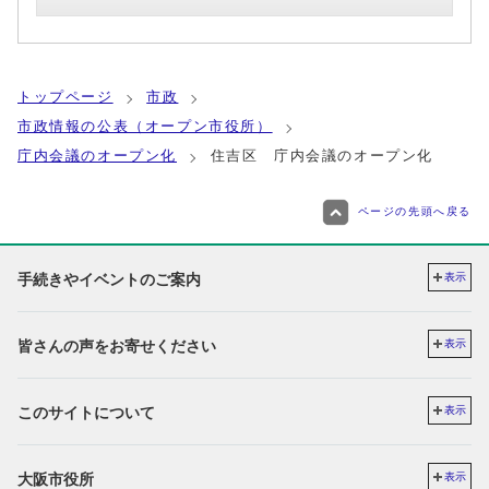
トップページ
市政
市政情報の公表（オープン市役所）
庁内会議のオープン化
住吉区 庁内会議のオープン化
ページの先頭へ戻る
手続きやイベントのご案内
表示
皆さんの声をお寄せください
表示
このサイトについて
表示
大阪市役所
表示