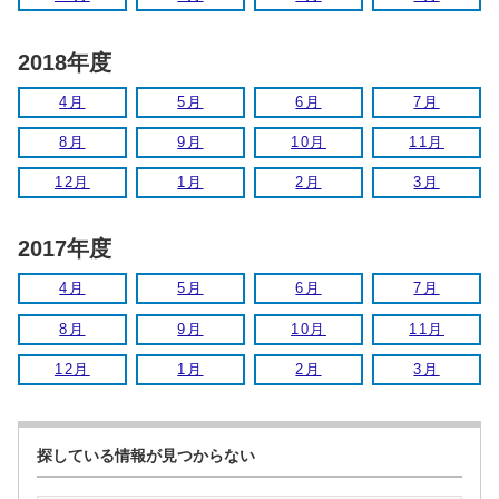
2018年度
4月
5月
6月
7月
8月
9月
10月
11月
12月
1月
2月
3月
2017年度
4月
5月
6月
7月
8月
9月
10月
11月
12月
1月
2月
3月
探している情報が見つからない