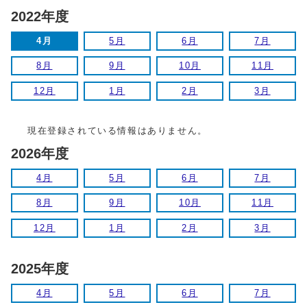
2022年度
4月
5月
6月
7月
8月
9月
10月
11月
12月
1月
2月
3月
現在登録されている情報はありません。
2026年度
4月
5月
6月
7月
8月
9月
10月
11月
12月
1月
2月
3月
2025年度
4月
5月
6月
7月