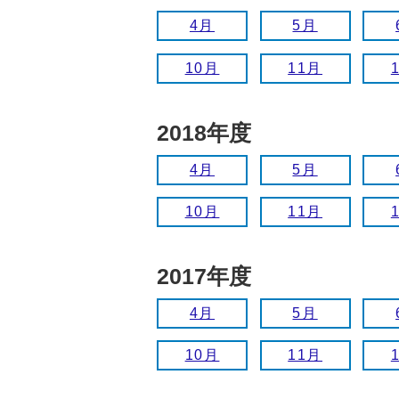
4月
5月
10月
11月
2018年度
4月
5月
10月
11月
2017年度
4月
5月
10月
11月