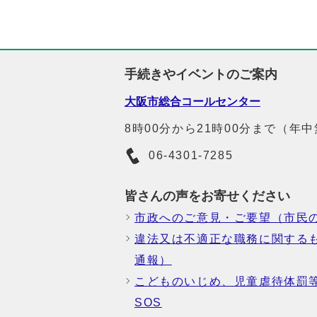
手続きやイベントのご案内
大阪市総合コールセンター
8時00分から21時00分まで（年
06-4301-7285
皆さんの声をお寄せください
市政へのご意見・ご要望（市民
違法又は不適正な職務に関する
通報）
こどものいじめ、児童虐待体罰
SOS