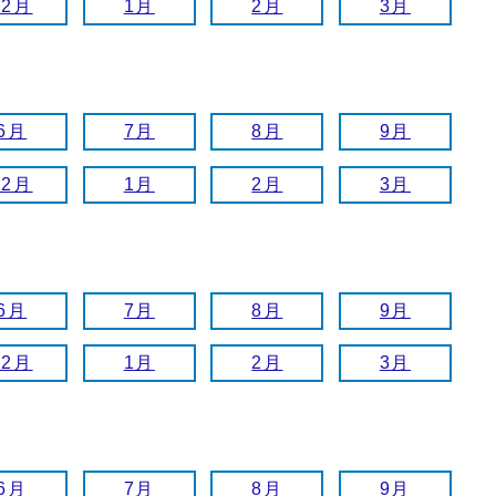
12月
1月
2月
3月
6月
7月
8月
9月
12月
1月
2月
3月
6月
7月
8月
9月
12月
1月
2月
3月
6月
7月
8月
9月