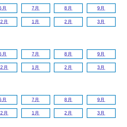
6月
7月
8月
9月
12月
1月
2月
3月
6月
7月
8月
9月
12月
1月
2月
3月
6月
7月
8月
9月
12月
1月
2月
3月