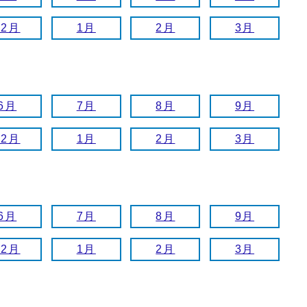
12月
1月
2月
3月
6月
7月
8月
9月
12月
1月
2月
3月
6月
7月
8月
9月
12月
1月
2月
3月