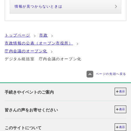
情報が見つからないときは
トップページ
市政
市政情報の公表（オープン市役所）
庁内会議のオープン化
デジタル統括室 庁内会議のオープン化
ページの先頭へ戻る
手続きやイベントのご案内
表示
皆さんの声をお寄せください
表示
このサイトについて
表示