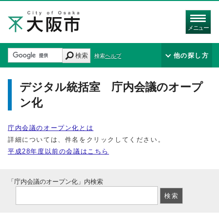
メニュー
検索
他の探し方
検索ヘルプ
デジタル統括室 庁内会議のオープ
ン化
庁内会議のオープン化とは
詳細については、件名をクリックしてください。
平成28年度以前の会議はこちら
「庁内会議のオープン化」内検索