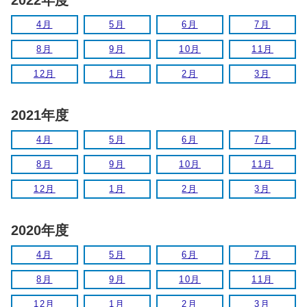
4月
5月
6月
7月
8月
9月
10月
11月
12月
1月
2月
3月
2021年度
4月
5月
6月
7月
8月
9月
10月
11月
12月
1月
2月
3月
2020年度
4月
5月
6月
7月
8月
9月
10月
11月
12月
1月
2月
3月