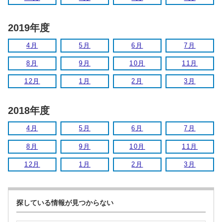
2019年度
4月
5月
6月
7月
8月
9月
10月
11月
12月
1月
2月
3月
2018年度
4月
5月
6月
7月
8月
9月
10月
11月
12月
1月
2月
3月
探している情報が見つからない