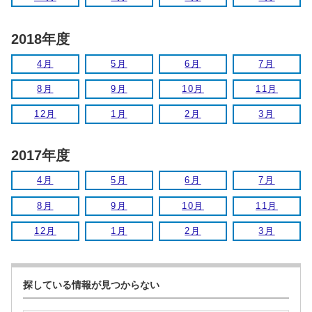
2018年度
4月
5月
6月
7月
8月
9月
10月
11月
12月
1月
2月
3月
2017年度
4月
5月
6月
7月
8月
9月
10月
11月
12月
1月
2月
3月
探している情報が見つからない