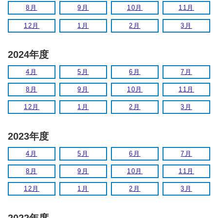
8月
9月
10月
11月
12月
1月
2月
3月
2024年度
4月
5月
6月
7月
8月
9月
10月
11月
12月
1月
2月
3月
2023年度
4月
5月
6月
7月
8月
9月
10月
11月
12月
1月
2月
3月
2022年度