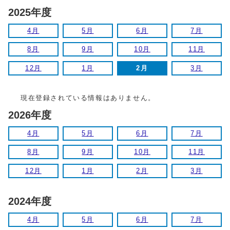
2025年度
4月
5月
6月
7月
8月
9月
10月
11月
12月
1月
2月
3月
現在登録されている情報はありません。
2026年度
4月
5月
6月
7月
8月
9月
10月
11月
12月
1月
2月
3月
2024年度
4月
5月
6月
7月