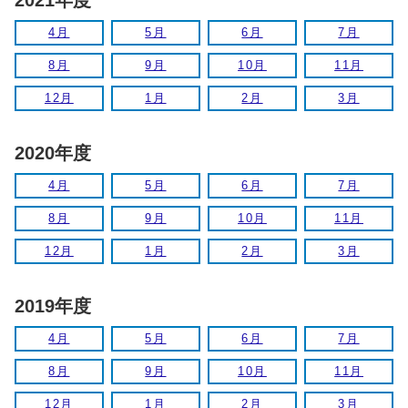
4月
5月
6月
7月
8月
9月
10月
11月
12月
1月
2月
3月
2020年度
4月
5月
6月
7月
8月
9月
10月
11月
12月
1月
2月
3月
2019年度
4月
5月
6月
7月
8月
9月
10月
11月
12月
1月
2月
3月