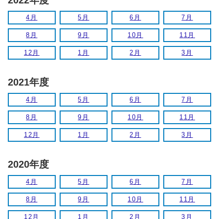
4月
5月
6月
7月
8月
9月
10月
11月
12月
1月
2月
3月
2021年度
4月
5月
6月
7月
8月
9月
10月
11月
12月
1月
2月
3月
2020年度
4月
5月
6月
7月
8月
9月
10月
11月
12月
1月
2月
3月