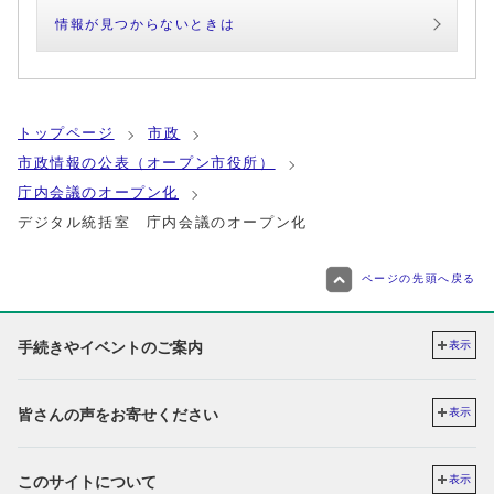
情報が見つからないときは
トップページ
市政
市政情報の公表（オープン市役所）
庁内会議のオープン化
デジタル統括室 庁内会議のオープン化
ページの先頭へ戻る
手続きやイベントのご案内
表示
皆さんの声をお寄せください
表示
このサイトについて
表示