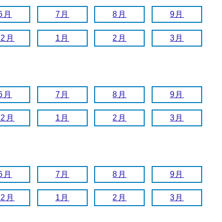
6月
7月
8月
9月
12月
1月
2月
3月
6月
7月
8月
9月
12月
1月
2月
3月
6月
7月
8月
9月
12月
1月
2月
3月