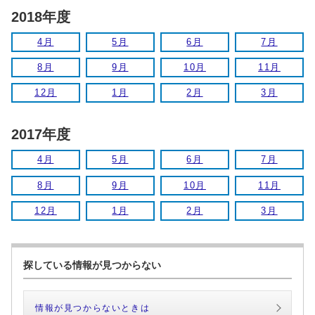
2018年度
4月
5月
6月
7月
8月
9月
10月
11月
12月
1月
2月
3月
2017年度
4月
5月
6月
7月
8月
9月
10月
11月
12月
1月
2月
3月
探している情報が見つからない
情報が見つからないときは