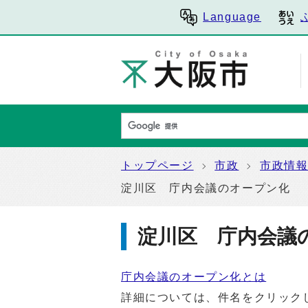
Language
トップページ
市政
市政情
淀川区 庁内会議のオープン化
淀川区 庁内会議
庁内会議のオープン化とは
詳細については、件名をクリック