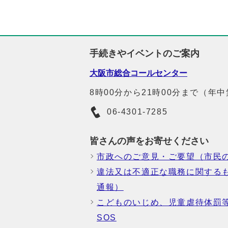
手続きやイベントのご案内
大阪市総合コールセンター
8時00分から21時00分まで（年
06-4301-7285
皆さんの声をお寄せください
市政へのご意見・ご要望（市民
違法又は不適正な職務に関する
通報）
こどものいじめ、児童虐待体罰
SOS