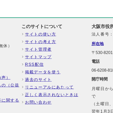
このサイトについて
大阪市役
サイトの使い方
法人番号：6
サイトの考え方
所在地
中無休）
サイト管理者
〒530-8
サイトマップ
電話
RSS配信
06-6208-
掲載データを使う
の声）
開庁時間
過去のサイト
もの（公益
リニューアルにあたって
月曜日から
正しく表示されないときは
で
等に関する
お問い合わせ
（土曜日、
翌年1月3