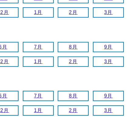
12月
1月
2月
3月
6月
7月
8月
9月
12月
1月
2月
3月
6月
7月
8月
9月
12月
1月
2月
3月