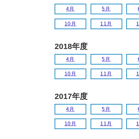
4月
5月
10月
11月
2018年度
4月
5月
10月
11月
2017年度
4月
5月
10月
11月