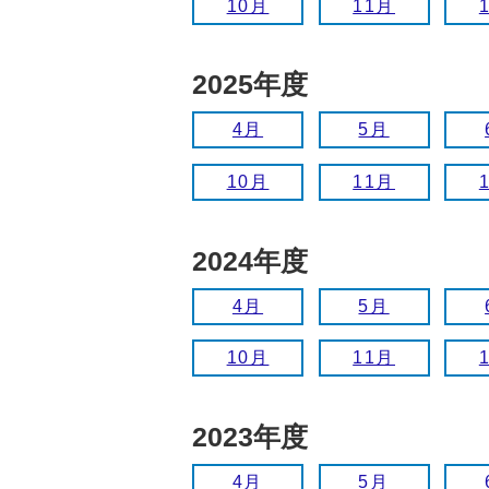
10月
11月
2025年度
4月
5月
10月
11月
2024年度
4月
5月
10月
11月
2023年度
4月
5月