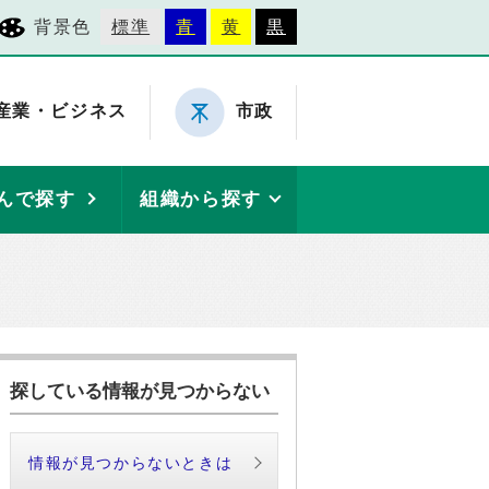
背景色
標準
青
黄
黒
産業・ビジネス
市政
んで探す
組織から探す
探している情報が見つからない
情報が見つからないときは