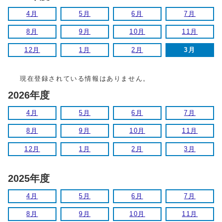
4月
5月
6月
7月
8月
9月
10月
11月
12月
1月
2月
3月
現在登録されている情報はありません。
2026年度
4月
5月
6月
7月
8月
9月
10月
11月
12月
1月
2月
3月
2025年度
4月
5月
6月
7月
8月
9月
10月
11月