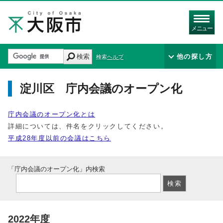
メニュー
検索
他の探し方
検索ヘルプ
淀川区 庁内会議のオープン化
庁内会議のオープン化とは
詳細については、件名をクリックしてください。
平成28年度以前の会議はこちら
「庁内会議のオープン化」内検索
2022年度