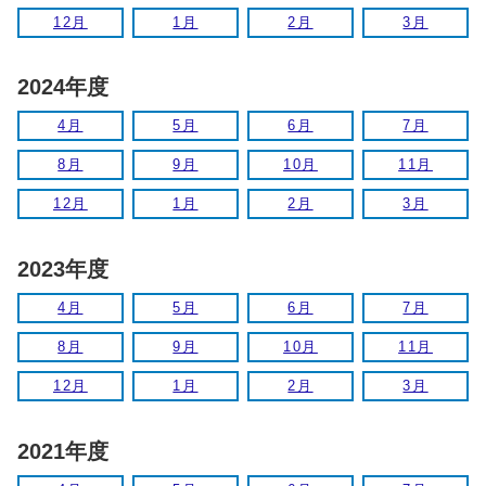
12月
1月
2月
3月
2024年度
4月
5月
6月
7月
8月
9月
10月
11月
12月
1月
2月
3月
2023年度
4月
5月
6月
7月
8月
9月
10月
11月
12月
1月
2月
3月
2021年度