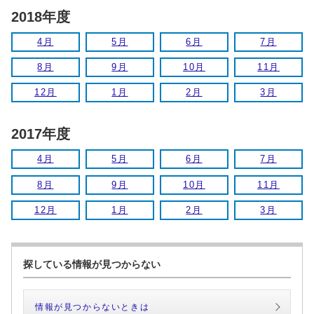
2018年度
4月
5月
6月
7月
8月
9月
10月
11月
12月
1月
2月
3月
2017年度
4月
5月
6月
7月
8月
9月
10月
11月
12月
1月
2月
3月
探している情報が見つからない
情報が見つからないときは