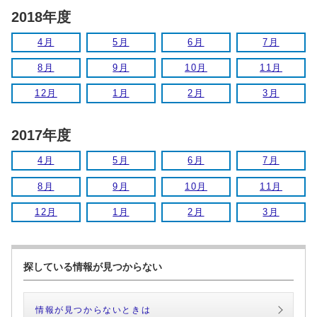
2018年度
4月
5月
6月
7月
8月
9月
10月
11月
12月
1月
2月
3月
2017年度
4月
5月
6月
7月
8月
9月
10月
11月
12月
1月
2月
3月
探している情報が見つからない
情報が見つからないときは