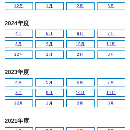
12月
1月
2月
3月
2024年度
4月
5月
6月
7月
8月
9月
10月
11月
12月
1月
2月
3月
2023年度
4月
5月
6月
7月
8月
9月
10月
11月
12月
1月
2月
3月
2021年度