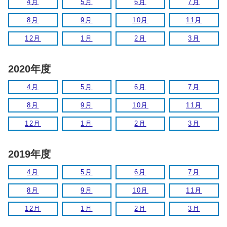
4月
5月
6月
7月
8月
9月
10月
11月
12月
1月
2月
3月
2020年度
4月
5月
6月
7月
8月
9月
10月
11月
12月
1月
2月
3月
2019年度
4月
5月
6月
7月
8月
9月
10月
11月
12月
1月
2月
3月