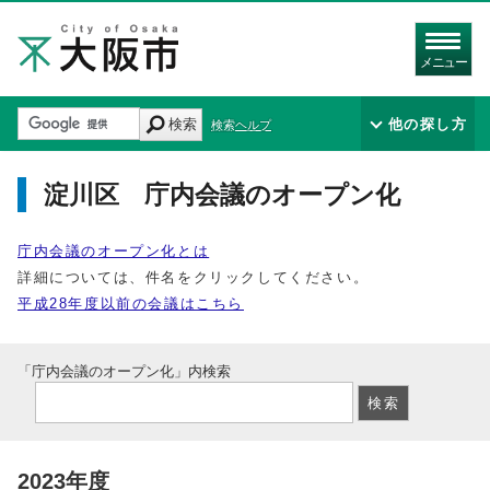
メニュー
検索
他の探し方
検索ヘルプ
淀川区 庁内会議のオープン化
庁内会議のオープン化とは
詳細については、件名をクリックしてください。
平成28年度以前の会議はこちら
「庁内会議のオープン化」内検索
2023年度