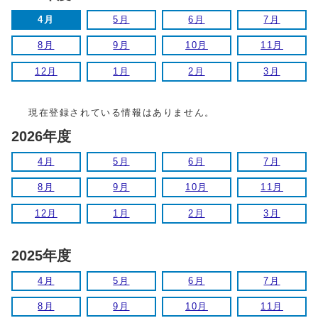
4月
5月
6月
7月
8月
9月
10月
11月
12月
1月
2月
3月
現在登録されている情報はありません。
2026年度
4月
5月
6月
7月
8月
9月
10月
11月
12月
1月
2月
3月
2025年度
4月
5月
6月
7月
8月
9月
10月
11月